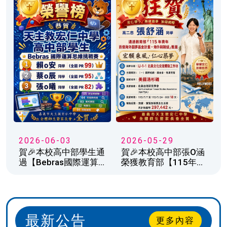
🎉🎉🎉
選全國前30強🎉
2026-06-03
2026-05-29
賀🎉本校高中部學生通
賀🎉本校高中部張O涵
過【Bebras國際運算
榮獲教育部【115年青
思維挑戰賽】🎉
年百億海外圓夢計畫】
🎉宏仁之光🎉
最新公告
更多內容