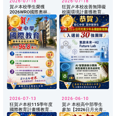
2026-07-18
2026-07-18
賀🎉本校學生榮獲
狂賀🎉本校改善無障礙
2026WRO國際奧林匹
校園環境計畫獲教育部
亞機器人中南區區賽第
核定補助共計360萬元
二名，晉級全國賽🎉🎉
🎉🎉🎉
🎉
2026-07-13
2026-06-10
狂賀🎉本校115學年度
賀🎉 本校高中部學生
國際教育計畫獲教育部
參加【2026日月光青
核定補助共計96.8萬元
少年永續創新競賽】入