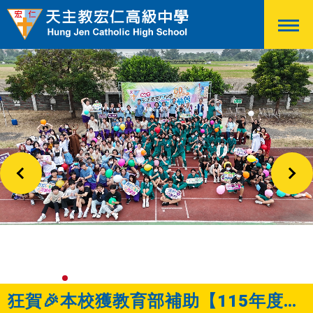
狂賀🎉本校115學年度國際教育計畫獲教育部核定補助共計96.8萬元🎉🎉🎉
狂賀🎉本校獲教育部補助【115年度新建無障礙電梯案】新台幣450萬元整