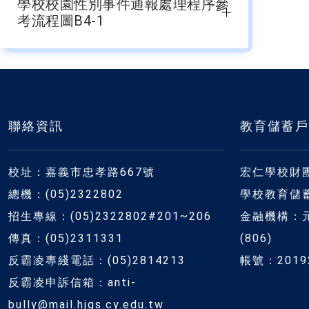
學校校園性別事件通報處理程序參
考流程圖B4-1
聯絡資訊
教育儲蓄戶
校址：嘉義市忠孝路667號
宏仁學校財
總機：(05)2322802
學校教育儲
招生專線：(05)2322802#201~206
金融機構：
傳真：(05)2311331
(806)
反霸凌專綫電話：(05)2814213
帳號：20192
反霸凌申訴信箱：anti-
bully@mail.hjgs.cy.edu.tw