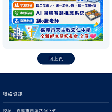
回上頁
聯絡資訊
校址：嘉義市忠孝路667號